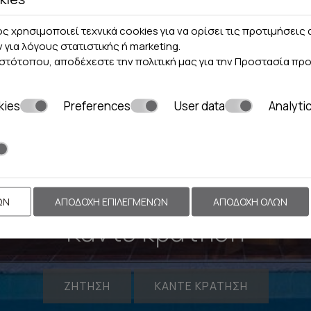
ς χρησιμοποιεί τεχνικά cookies για να ορίσει τις προτιμήσει
ν για λόγους στατιστικής ή marketing.
ιστότοπου, αποδέχεστε την πολιτική μας για την
Προστασία πρ
kies
Preferences
User data
Analyti
ΩΝ
ΑΠΟΔΟΧΉ ΕΠΙΛΕΓΜΈΝΩΝ
ΑΠΟΔΟΧΉ ΌΛΩΝ
Κάντε κράτηση
ΖΉΤΗΣΗ
ΚΆΝΤΕ ΚΡΆΤΗΣΗ