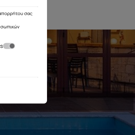
ς απορρήτου σας
οσωπικών
cs