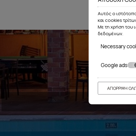
Αυτός ο ιστότοπο
και cookies τρίτω
Με τη χρήση του 
δεδομένων
.
Necessary coo
Google ads
ΑΠΌΡΡΙΨΗ ΌΛ