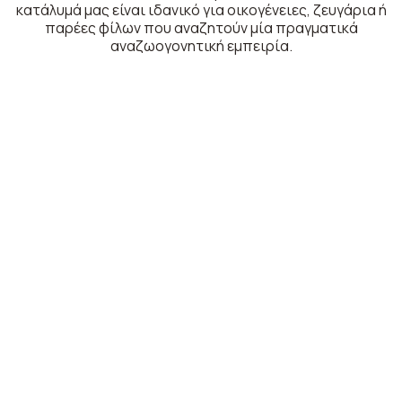
κατάλυμά μας είναι ιδανικό για οικογένειες, ζευγάρια ή
παρέες φίλων που αναζητούν μία πραγματικά
αναζωογονητική εμπειρία.
Απολαύστε αυτό το καλοκαίρι μία
πραγματικά χαλαρωτική απόδραση!
Διαμονή στη Χερσόνησο - Κρήτη